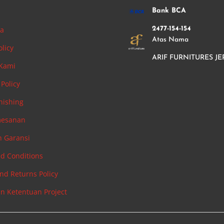
i
Bank BCA
ha
2477-154-154
Atas Nama
olicy
ARIF FURNITURES JE
 Kami
Policy
nishing
mesanan
n Garansi
d Conditions
nd Returns Policy
an Ketentuan Project