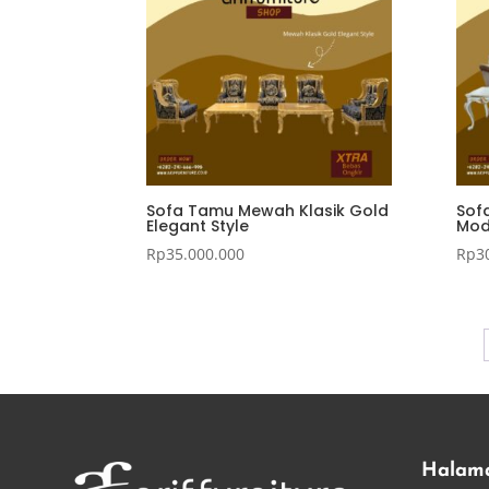
Sofa Tamu Mewah Klasik Gold
Sof
Elegant Style
Mod
Rp
35.000.000
Rp
3
Halam