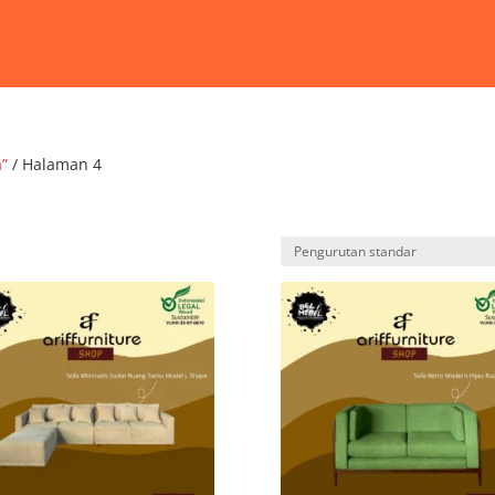
a”
/ Halaman 4