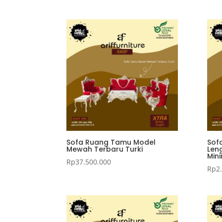
Sofa Ruang Tamu Model
Sof
Mewah Terbaru Turki
Len
Min
Rp
37.500.000
Rp
2