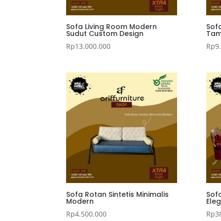
Sofa Living Room Modern
Sof
Sudut Custom Design
Tam
Rp
13.000.000
Rp
9
Sofa Rotan Sintetis Minimalis
Sof
Modern
Eleg
Rp
4.500.000
Rp
3