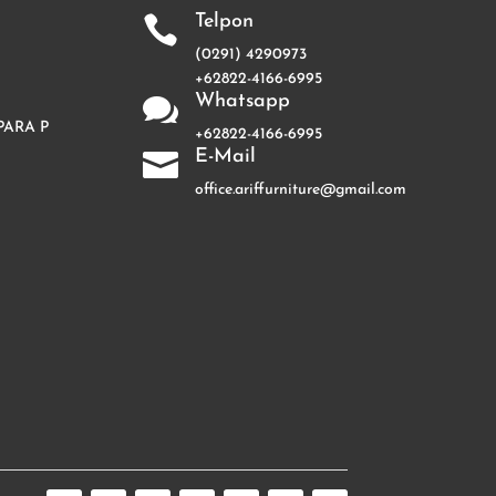
Telpon

(0291) 4290973
+62822-4166-6995
Whatsapp

PARA P
+62822-4166-6995
E-Mail

office.ariffurniture@gmail.com