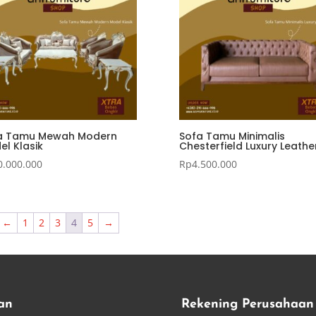
a Tamu Mewah Modern
Sofa Tamu Minimalis
el Klasik
Chesterfield Luxury Leathe
0.000.000
Rp
4.500.000
←
1
2
3
4
5
→
an
Rekening Perusahaan