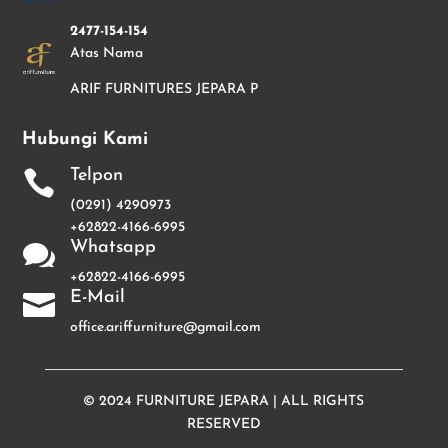
2477-154-154
Atas Nama
ARIF FURNITURES JEPARA P
Hubungi Kami
Telpon

(0291) 4290973
+62822-4166-6995
Whatsapp

+62822-4166-6995
E-Mail

office.ariffurniture@gmail.com
© 2024
FURNITURE JEPARA
| ALL RIGHTS
RESERVED