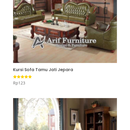
Kursi Sofa Tamu Jati Jepara
Rp
123
Dinilai
5.00
dari 5