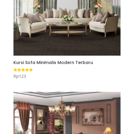
Kursi Sofa Minimalis Modern Terbaru
Rp
123
Dinilai
5.00
dari 5