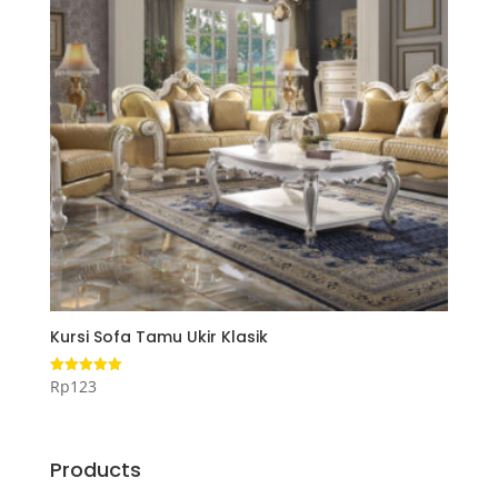
Kursi Sofa Tamu Ukir Klasik
Rp
123
Dinilai
5.00
dari 5
Products