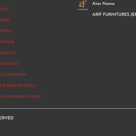
Atas Nama
olicy
ARIF FURNITURES JE
 Kami
Policy
nishing
mesanan
n Garansi
d Conditions
nd Returns Policy
an Ketentuan Project
SERVED