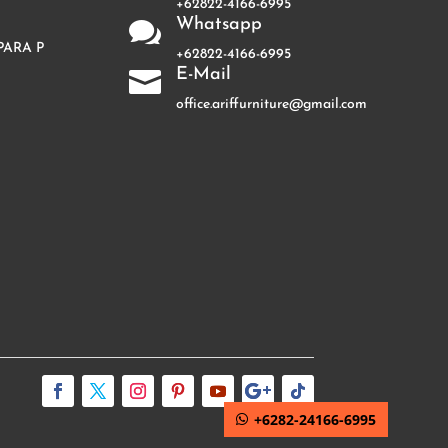
+62822-4166-6995
Whatsapp

PARA P
+62822-4166-6995
E-Mail

office.ariffurniture@gmail.com
+6282-24166-6995