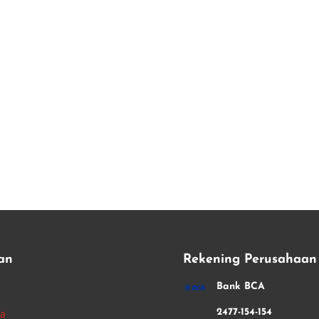
an
Rekening Perusahaan
i
Bank BCA
ha
2477-154-154