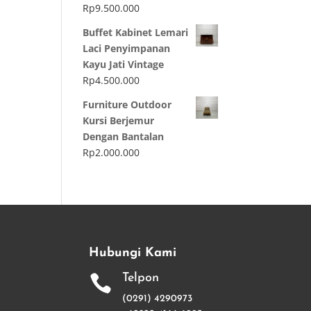
Rp
9.500.000
Buffet Kabinet Lemari
Laci Penyimpanan
Kayu Jati Vintage
Rp
4.500.000
Furniture Outdoor
Kursi Berjemur
Dengan Bantalan
Rp
2.000.000
Hubungi Kami
Telpon

(0291) 4290973