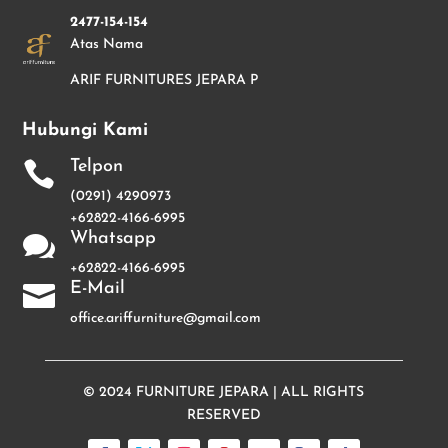
2477-154-154
Atas Nama
ARIF FURNITURES JEPARA P
Hubungi Kami
Telpon

(0291) 4290973
+62822-4166-6995
Whatsapp

+62822-4166-6995
E-Mail

office.ariffurniture@gmail.com
© 2024
FURNITURE JEPARA
| ALL RIGHTS
RESERVED