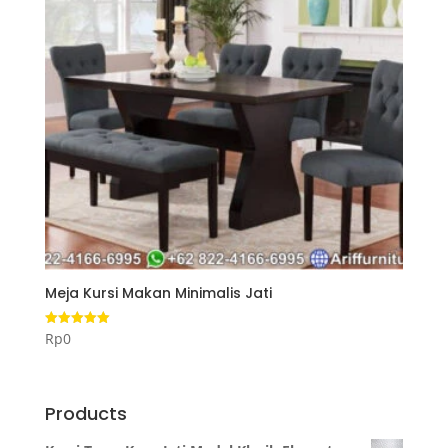
Meja Kursi Makan Minimalis Jati
Rp
0
Dinilai
5.00
dari 5
Products