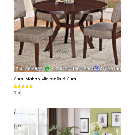
Kursi Makan Minimalis 4 Kursi
Rp
0
Dinilai
5.00
dari 5