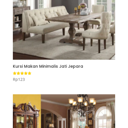
Kursi Makan Minimalis Jati Jepara
Rp
123
Dinilai
5.00
dari 5