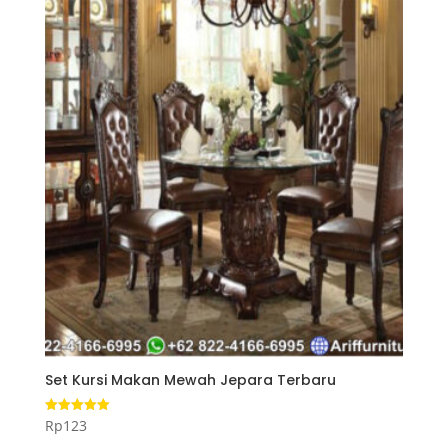
Set Kursi Makan Mewah Jepara Terbaru
Rp
123
Dinilai
5.00
dari 5