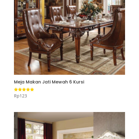
Meja Makan Jati Mewah 6 Kursi
Rp
123
Dinilai
5.00
dari 5