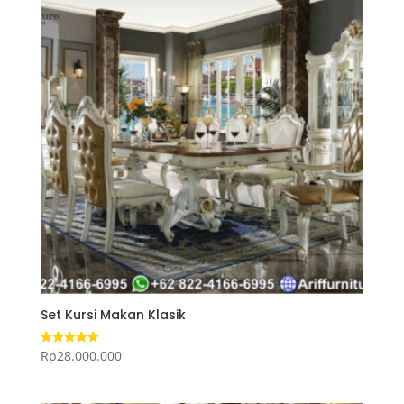
Set Kursi Makan Klasik
Rp
28.000.000
Dinilai
5.00
dari 5