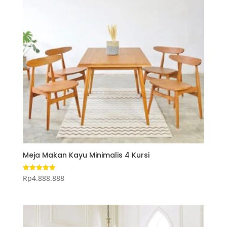
Meja Makan Kayu Minimalis 4 Kursi
Rp
4.888.888
Dinilai
5.00
dari 5