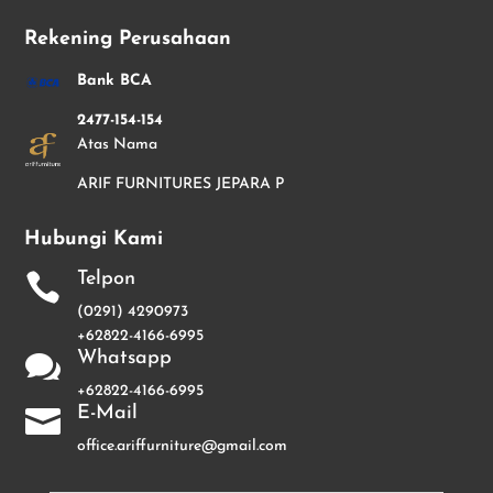
Rekening Perusahaan
Bank BCA
2477-154-154
Atas Nama
ARIF FURNITURES JEPARA P
Hubungi Kami
Telpon

(0291) 4290973
+62822-4166-6995
Whatsapp

+62822-4166-6995
E-Mail

office.ariffurniture@gmail.com