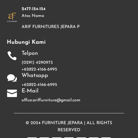
2477-154-154
Atas Nama
ARIF FURNITURES JEPARA P
Hubungi Kami
Telpon

(0291) 4290973
+62822-4166-6995
Whatsapp

+62822-4166-6995
E-Mail

office.ariffurniture@gmail.com
© 2024
FURNITURE JEPARA
| ALL RIGHTS
RESERVED