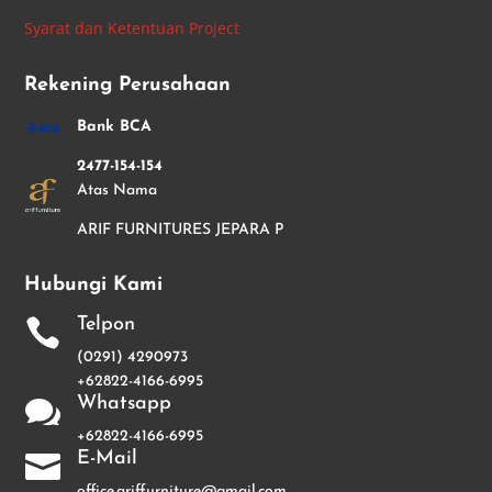
Syarat dan Ketentuan Project
Rekening Perusahaan
Bank BCA
2477-154-154
Atas Nama
ARIF FURNITURES JEPARA P
Hubungi Kami
Telpon

(0291) 4290973
+62822-4166-6995
Whatsapp

+62822-4166-6995
E-Mail

office.ariffurniture@gmail.com