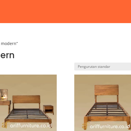
s modern”
dern