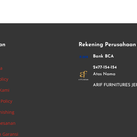
an
Rekening Perusahaan
i
Bank BCA
ha
2477-154-154
Atas Nama
olicy
ARIF FURNITURES JE
 Kami
Policy
nishing
mesanan
n Garansi