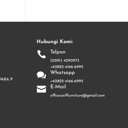
Hubungi Kami
Telpon

(0291) 4290973
+62822-4166-6995
Whatsapp

PARA P
+62822-4166-6995
E-Mail

office.ariffurniture@gmail.com