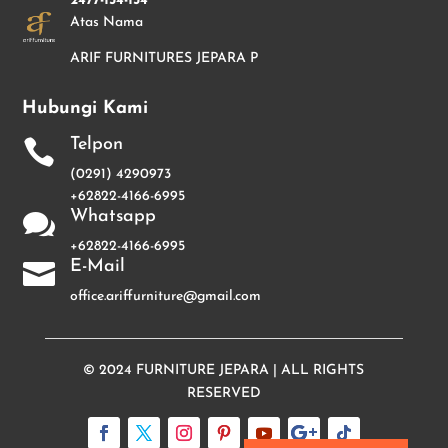
2477-154-154
Atas Nama
ARIF FURNITURES JEPARA P
Hubungi Kami
Telpon

(0291) 4290973
+62822-4166-6995
Whatsapp

+62822-4166-6995
E-Mail

office.ariffurniture@gmail.com
© 2024
FURNITURE JEPARA
| ALL RIGHTS
RESERVED