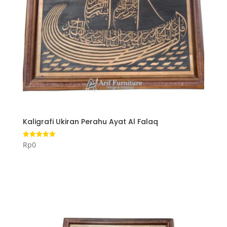
Kaligrafi Ukiran Perahu Ayat Al Falaq
Rp
0
Dinilai
5.00
dari 5