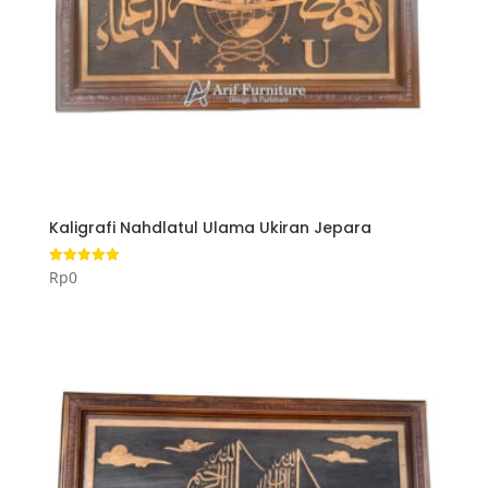
Kaligrafi Nahdlatul Ulama Ukiran Jepara
Rp
0
Dinilai
5.00
dari 5