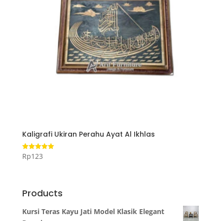
Kaligrafi Ukiran Perahu Ayat Al Ikhlas
Rp
123
Dinilai
5.00
dari 5
Products
Kursi Teras Kayu Jati Model Klasik Elegant