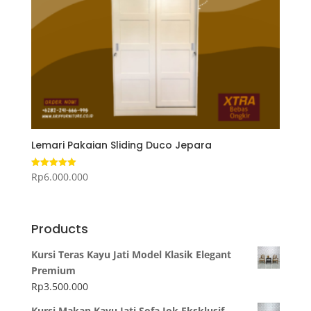
Lemari Pakaian Sliding Duco Jepara
Rp
6.000.000
Dinilai
5.00
dari 5
Products
Kursi Teras Kayu Jati Model Klasik Elegant
Premium
Rp
3.500.000
Kursi Makan Kayu Jati Sofa Jok Eksklusif