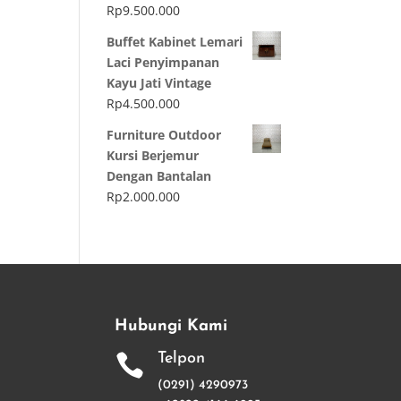
Rp
9.500.000
Buffet Kabinet Lemari
Laci Penyimpanan
Kayu Jati Vintage
Rp
4.500.000
Furniture Outdoor
Kursi Berjemur
Dengan Bantalan
Rp
2.000.000
Hubungi Kami
Telpon

(0291) 4290973