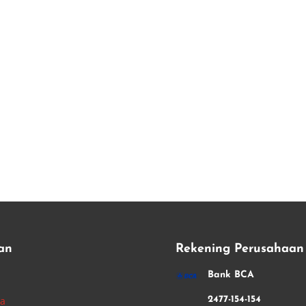
an
Rekening Perusahaan
i
Bank BCA
ha
2477-154-154