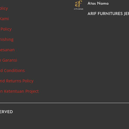
Atas Nama
olicy
ARIF FURNITURES JE
 Kami
Policy
nishing
mesanan
n Garansi
d Conditions
nd Returns Policy
an Ketentuan Project
SERVED