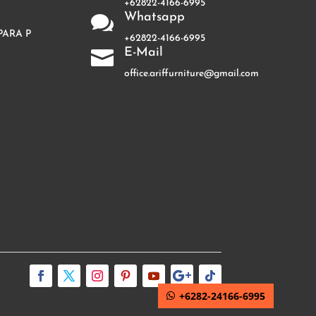
+62822-4166-6995
Whatsapp

PARA P
+62822-4166-6995
E-Mail

office.ariffurniture@gmail.com
+6282-24166-6995