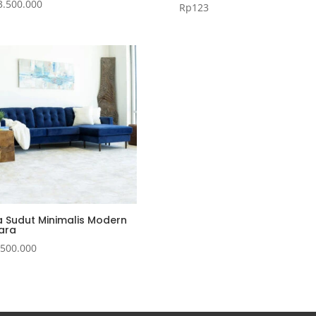
3.500.000
Rp
123
Dinilai
5.00
dari 5
a Sudut Minimalis Modern
ara
.500.000