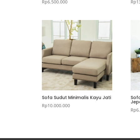
Rp
6.500.000
Rp
1
Sofa Sudut Minimalis Kayu Jati
Sof
Jep
Rp
10.000.000
Rp
6