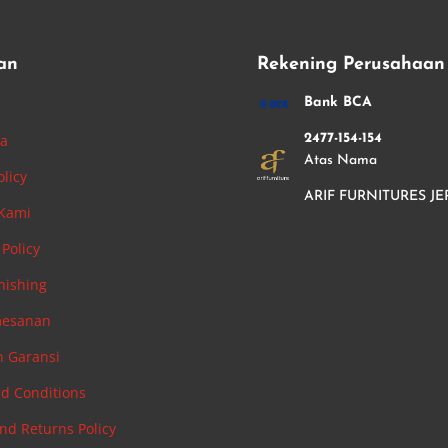
an
Rekening Perusahaan
i
Bank BCA
ha
2477-154-154
Atas Nama
olicy
ARIF FURNITURES JE
 Kami
Policy
nishing
mesanan
n Garansi
d Conditions
nd Returns Policy