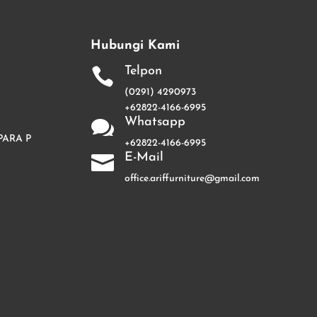
Hubungi Kami
Telpon

(0291) 4290973
+62822-4166-6995
Whatsapp

PARA P
+62822-4166-6995
E-Mail

office.ariffurniture@gmail.com