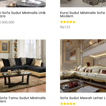
i Sofa Sudut Minimalis Unik
Kursi Sudut Minimalis Sofa
ara
Modern
0.000.000
Rp
123
Dinilai
5.00
dari 5
 Sofa Tamu Sudut Minimalis
Sofa Sudut Mewah Letter L
ern