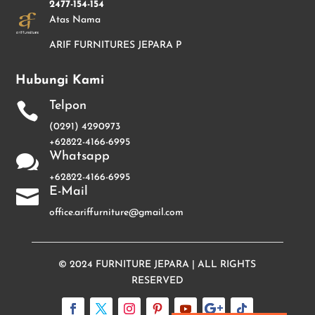
2477-154-154
Atas Nama
ARIF FURNITURES JEPARA P
Hubungi Kami
Telpon

(0291) 4290973
+62822-4166-6995
Whatsapp

+62822-4166-6995
E-Mail

office.ariffurniture@gmail.com
© 2024
FURNITURE JEPARA
| ALL RIGHTS
RESERVED