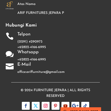
Atas Nama
ARIF FURNITURES JEPARA P
Hubungi Kami
Telpon

(0291) 4290973
+62822-4166-6995
Whatsapp

+62822-4166-6995
E-Mail

office.ariffurniture@gmail.com
© 2024
FURNITURE JEPARA
| ALL RIGHTS
RESERVED