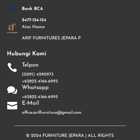
Bank BCA
2477-154-154
Atas Nama
ARIF FURNITURES JEPARA P
Hubungi Kami
Telpon

(0291) 4290973
+62822-4166-6995
Whatsapp

+62822-4166-6995
E-Mail

office.ariffurniture@gmail.com
© 2024
FURNITURE JEPARA
| ALL RIGHTS