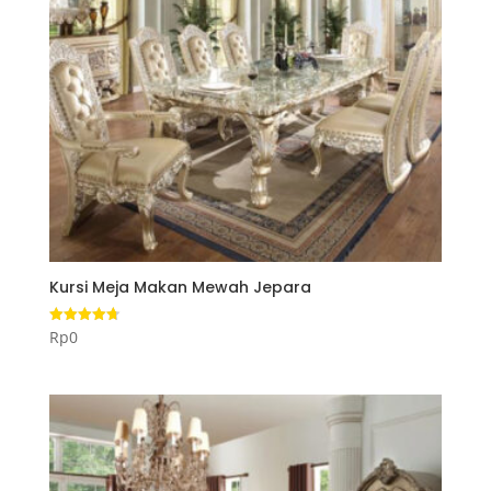
Kursi Meja Makan Mewah Jepara
Rp
0
Dinilai
4.75
dari 5