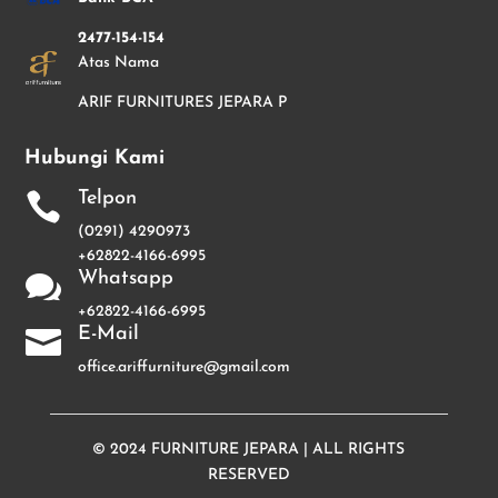
2477-154-154
Atas Nama
ARIF FURNITURES JEPARA P
Hubungi Kami
Telpon

(0291) 4290973
+62822-4166-6995
Whatsapp

+62822-4166-6995
E-Mail

office.ariffurniture@gmail.com
© 2024
FURNITURE JEPARA
| ALL RIGHTS
RESERVED