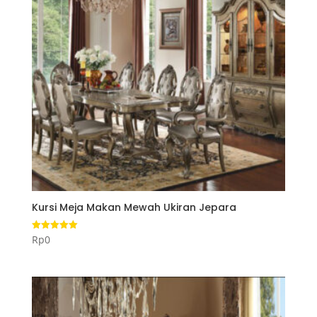
Kursi Meja Makan Mewah Ukiran Jepara
Rp
0
Dinilai
5.00
dari 5