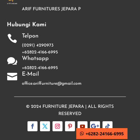
ARIF FURNITURES JEPARA P
Hubungi Kami
Telpon

(0291) 4290973
+62822-4166-6995
Whatsapp

+62822-4166-6995
E-Mail

office.ariffurniture@gmail.com
© 2024
FURNITURE JEPARA
| ALL RIGHTS
RESERVED
+6282-24166-6995