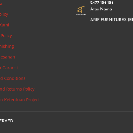
ha
2477-154-154
Atas Nama
olicy
ARIF FURNITURES JE
 Kami
Policy
nishing
mesanan
n Garansi
d Conditions
nd Returns Policy
an Ketentuan Project
SERVED