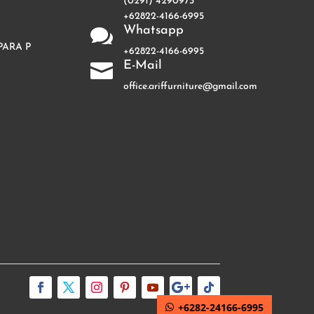
(0291) 4290973
+62822-4166-6995
Whatsapp

PARA P
+62822-4166-6995
E-Mail

office.ariffurniture@gmail.com
+6282-24166-6995