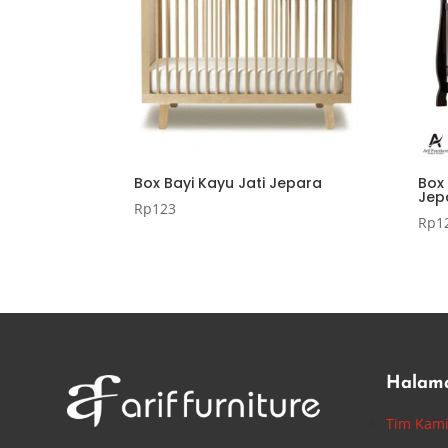
Box Bayi Kayu Jati Jepara
Box 
Jep
Rp
123
Rp
1
Halam
Tim Kam