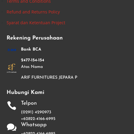
Terms and Conditions
Refund and Returns Policy
Syarat dan Ketentuan Project
Rekening Perusahaan
Bank BCA
2477-154-154
Atas Nama
ARIF FURNITURES JEPARA P
Hubungi Kami
Telpon

(0291) 4290973
+62822-4166-6995
Whatsapp

+62822-4166-6995