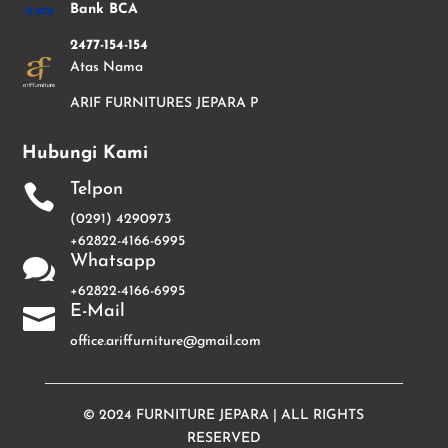
Bank BCA
2477-154-154
Atas Nama
ARIF FURNITURES JEPARA P
Hubungi Kami
Telpon

(0291) 4290973
+62822-4166-6995
Whatsapp

+62822-4166-6995
E-Mail

office.ariffurniture@gmail.com
© 2024
FURNITURE JEPARA
| ALL RIGHTS
RESERVED