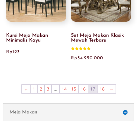
Kursi Meja Makan
Set Meja Makan Klasik
Minimalis Kayu
Mewah Terbaru
Rp
123
Dinilai
5.00
Rp
34.250.000
dari 5
←
1
2
3
…
14
15
16
17
18
→
Meja Makan