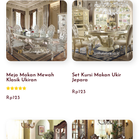
Meja Makan Mewah
Set Kursi Makan Ukir
Klasik Ukiran
Jepara
Rp
123
Dinilai
5.00
Rp
123
dari 5