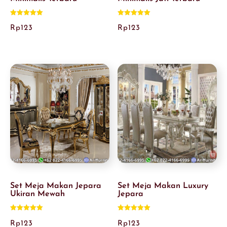
Dinilai
Dinilai
5.00
5.00
Rp
123
Rp
123
dari 5
dari 5
Set Meja Makan Jepara
Set Meja Makan Luxury
Ukiran Mewah
Jepara
Dinilai
Dinilai
5.00
5.00
Rp
123
Rp
123