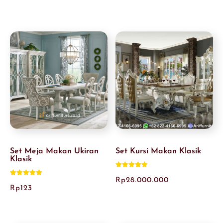
dari 5
dari 5
Set Meja Makan Ukiran
Set Kursi Makan Klasik
Klasik
Dinilai
5.00
Rp
28.000.000
Dinilai
dari 5
5.00
Rp
123
dari 5