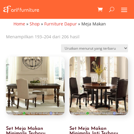
Home
»
Shop
»
Furniture Dapur
»
Meja Makan
Diurutkan
Menampilkan 193–204 dari 206 hasil
menurut
yang
terbaru
Set Meja Makan
Set Meja Makan
Minimalis Terbaru
Minimalis Jati Terbaru