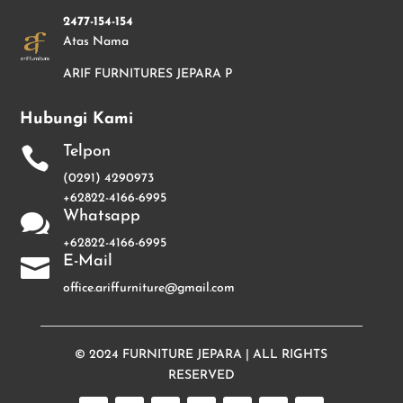
2477-154-154
Atas Nama
ARIF FURNITURES JEPARA P
Hubungi Kami
Telpon

(0291) 4290973
+62822-4166-6995
Whatsapp

+62822-4166-6995
E-Mail

office.ariffurniture@gmail.com
© 2024
FURNITURE JEPARA
| ALL RIGHTS
RESERVED