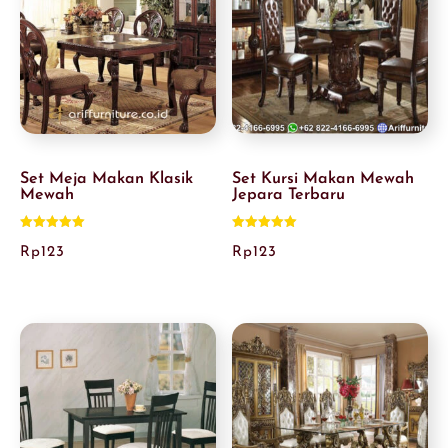
Set Meja Makan Klasik
Set Kursi Makan Mewah
Mewah
Jepara Terbaru
Dinilai
Dinilai
5.00
5.00
Rp
123
Rp
123
dari 5
dari 5