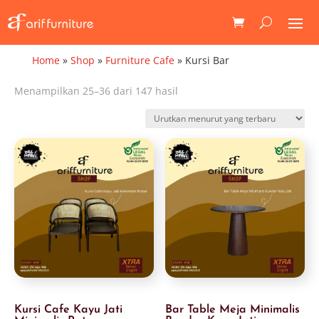
Home
»
Shop
»
Furniture Cafe
»
Kursi Bar
Diurutkan
Menampilkan 25–36 dari 147 hasil
menurut
yang
terbaru
Kursi Cafe Kayu Jati
Bar Table Meja Minimalis