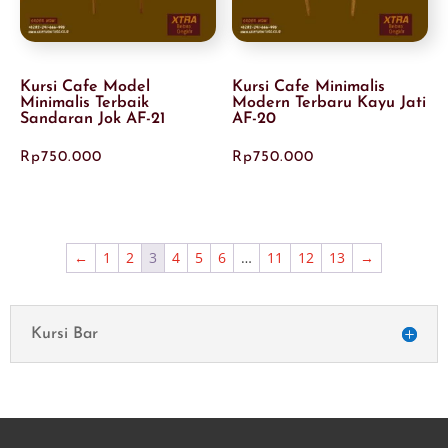
Kursi Cafe Model
Kursi Cafe Minimalis
Minimalis Terbaik
Modern Terbaru Kayu Jati
Sandaran Jok AF-21
AF-20
Rp
750.000
Rp
750.000
←
1
2
3
4
5
6
…
11
12
13
→
Kursi Bar