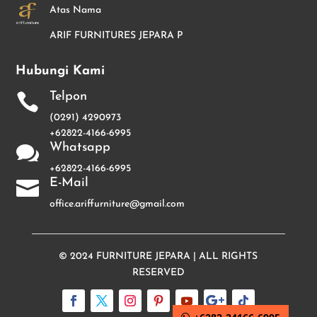
Atas Nama
ARIF FURNITURES JEPARA P
Hubungi Kami
Telpon

(0291) 4290973
+62822-4166-6995
Whatsapp

+62822-4166-6995
E-Mail

office.ariffurniture@gmail.com
© 2024
FURNITURE JEPARA
| ALL RIGHTS
RESERVED